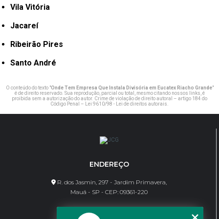
Vila Vitória
Jacareí
Ribeirão Pires
Santo André
O conteúdo do texto "
Onde Tem Empresa Que Instala Divisória em Eucatex Riacho Grande
"
é de direito reservado. Sua reprodução, parcial ou total, mesmo citando nossos links, é
proibida sem a autorização do autor. Crime de violação de direito autoral – artigo 184 do
Código Penal –
Lei 9610/98 - Lei de direitos autorais
.
ENDEREÇO
R. dos Jasmin, 297 - Jardim Primavera,
Mauá - SP - CEP: 09361-220
CONTATO