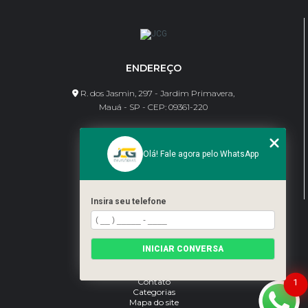
ENDEREÇO
R. dos Jasmin, 297 - Jardim Primavera,
Mauá - SP - CEP: 09361-220
CONTATO
Olá! Fale agora pelo WhatsApp
(11) 95462-8630
bene@jcgdivisorias.com
Insira seu telefone
MENU
Home
INICIAR CONVERSA
Sobre Nós
Serviços
Blog
Contato
1
Categorias
Mapa do site