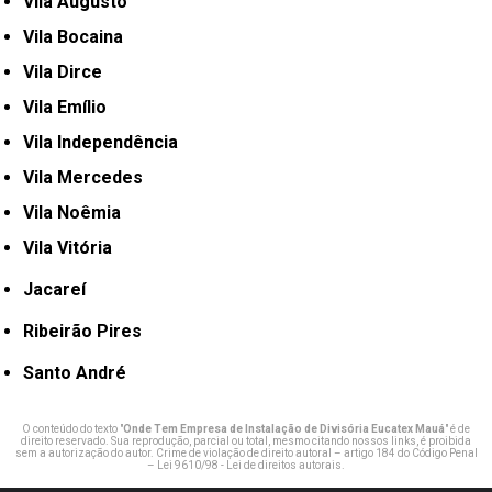
Vila Augusto
Vila Bocaina
Vila Dirce
Vila Emílio
Vila Independência
Vila Mercedes
Vila Noêmia
Vila Vitória
Jacareí
Ribeirão Pires
Santo André
O conteúdo do texto "
Onde Tem Empresa de Instalação de Divisória Eucatex Mauá
" é de
direito reservado. Sua reprodução, parcial ou total, mesmo citando nossos links, é proibida
sem a autorização do autor. Crime de violação de direito autoral – artigo 184 do Código Penal
–
Lei 9610/98 - Lei de direitos autorais
.