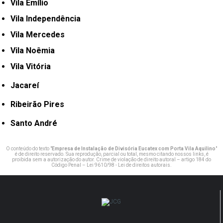
Vila Emílio
Vila Independência
Vila Mercedes
Vila Noêmia
Vila Vitória
Jacareí
Ribeirão Pires
Santo André
O conteúdo do texto "
Empresa de Instalação de Divisória Eucatex com Porta Vila Aquilino
"
é de direito reservado. Sua reprodução, parcial ou total, mesmo citando nossos links, é
proibida sem a autorização do autor. Crime de violação de direito autoral – artigo 184 do
Código Penal –
Lei 9610/98 - Lei de direitos autorais
.