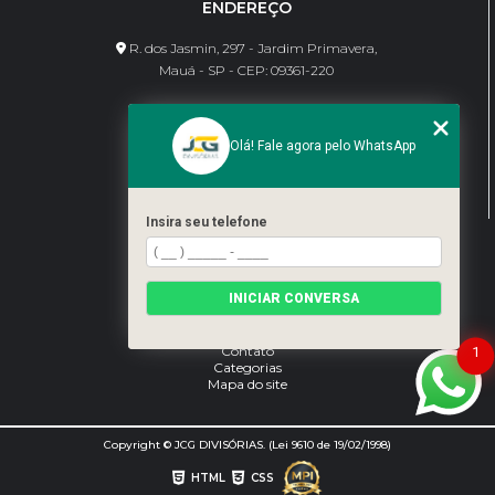
ENDEREÇO
R. dos Jasmin, 297 - Jardim Primavera,
Mauá - SP - CEP: 09361-220
CONTATO
Olá! Fale agora pelo WhatsApp
(11) 95462-8630
bene@jcgdivisorias.com
Insira seu telefone
MENU
Home
INICIAR CONVERSA
Sobre Nós
Serviços
Blog
Contato
1
Categorias
Mapa do site
Copyright © JCG DIVISÓRIAS. (Lei 9610 de 19/02/1998)
HTML
CSS