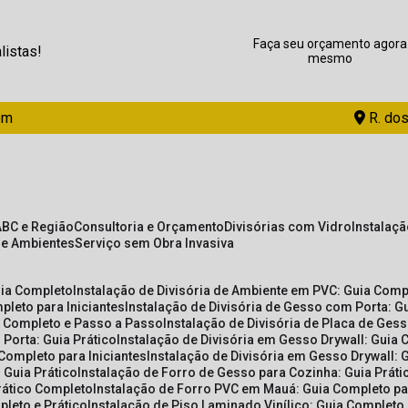
Faça seu orçamento agora
listas!
mesmo
om
R. dos
ABC e Região
Consultoria e Orçamento
Divisórias com Vidro
Instalaç
de Ambientes
Serviço sem Obra Invasiva
uia Completo
Instalação de Divisória de Ambiente em PVC: Guia Com
pleto para Iniciantes
Instalação de Divisória de Gesso com Porta: 
ia Completo e Passo a Passo
Instalação de Divisória de Placa de Ges
 Porta: Guia Prático
Instalação de Divisória em Gesso Drywall: Guia 
 Completo para Iniciantes
Instalação de Divisória em Gesso Drywall: 
 Guia Prático
Instalação de Forro de Gesso para Cozinha: Guia Prát
Prático Completo
Instalação de Forro PVC em Mauá: Guia Completo par
pleto e Prático
Instalação de Piso Laminado Vinílico: Guia Completo 