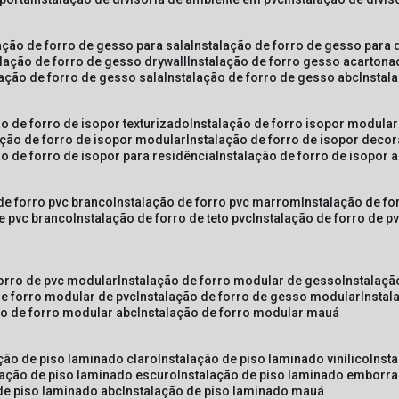
lação de forro de gesso para sala
instalação de forro de gesso para 
alação de forro de gesso drywall
instalação de forro gesso acarton
lação de forro de gesso sala
instalação de forro de gesso abc
insta
ão de forro de isopor texturizado
instalação de forro isopor modular
ação de forro de isopor modular
instalação de forro de isopor decor
ão de forro de isopor para residência
instalação de forro de isopor 
 de forro pvc branco
instalação de forro pvc marrom
instalação de fo
de pvc branco
instalação de forro de teto pvc
instalação de forro de 
forro de pvc modular
instalação de forro modular de gesso
instalaç
de forro modular de pvc
instalação de forro de gesso modular
insta
ão de forro modular abc
instalação de forro modular mauá
ação de piso laminado claro
instalação de piso laminado vinílico
inst
alação de piso laminado escuro
instalação de piso laminado emborr
 de piso laminado abc
instalação de piso laminado mauá