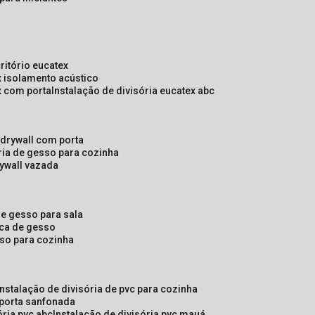
critório eucatex
ex isolamento acústico
ex com porta
instalação de divisória eucatex abc
e drywall com porta
ória de gesso para cozinha
rywall vazada
 de gesso para sala
laca de gesso
sso para cozinha
instalação de divisória de pvc para cozinha
 porta sanfonada
ória pvc abc
instalação de divisória pvc mauá