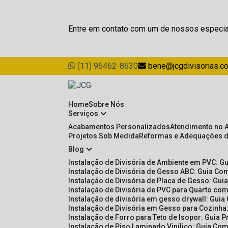
Entre em contato com um de nossos especia
(11) 95462-8630
bene@jcgdivisorias.c
Home
Sobre Nós
Serviços
Acabamentos Personalizados
Atendimento no 
Projetos Sob Medida
Reformas e Adequações 
Blog
Instalação de Divisória de Ambiente em PVC: G
Instalação de Divisória de Gesso ABC: Guia Com
Instalação de Divisória de Placa de Gesso: Gu
Instalação de Divisória de PVC para Quarto com
Instalação de divisória em gesso drywall: Guia
Instalação de Divisória em Gesso para Cozinha:
Instalação de Forro para Teto de Isopor: Guia 
Instalação de Piso Laminado Vinílico: Guia Com