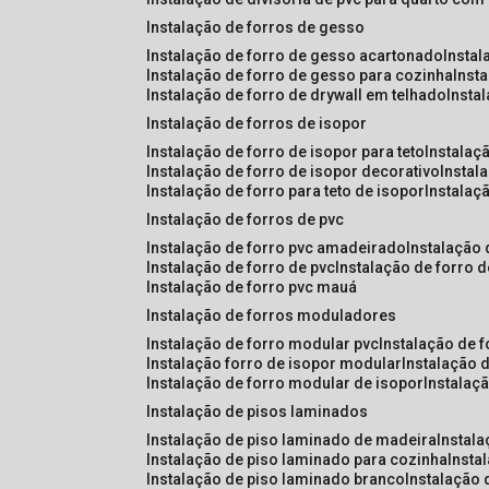
instalação de forros de gesso
instalação de forro de gesso acartonado
insta
instalação de forro de gesso para cozinha
inst
instalação de forro de drywall em telhado
insta
instalação de forros de isopor
instalação de forro de isopor para teto
instalaç
instalação de forro de isopor decorativo
instal
instalação de forro para teto de isopor
instalaç
instalação de forros de pvc
instalação de forro pvc amadeirado
instalação
instalação de forro de pvc
instalação de forro 
instalação de forro pvc mauá
instalação de forros moduladores
instalação de forro modular pvc
instalação de 
instalação forro de isopor modular
instalação 
instalação de forro modular de isopor
instalaç
instalação de pisos laminados
instalação de piso laminado de madeira
instal
instalação de piso laminado para cozinha
inst
instalação de piso laminado branco
instalação