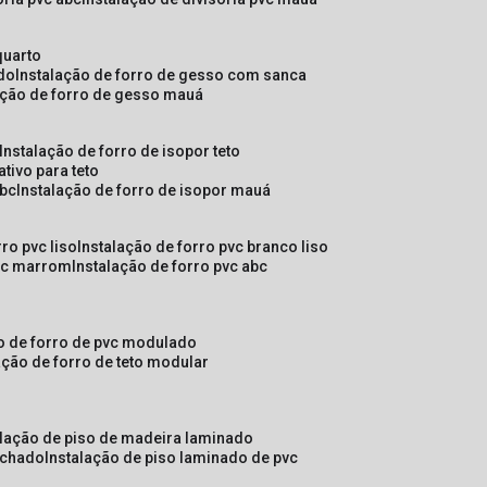
quarto
ado
instalação de forro de gesso com sanca
lação de forro de gesso mauá
instalação de forro de isopor teto
ativo para teto
abc
instalação de forro de isopor mauá
rro pvc liso
instalação de forro pvc branco liso
pvc marrom
instalação de forro pvc abc
ão de forro de pvc modulado
lação de forro de teto modular
alação de piso de madeira laminado
achado
instalação de piso laminado de pvc