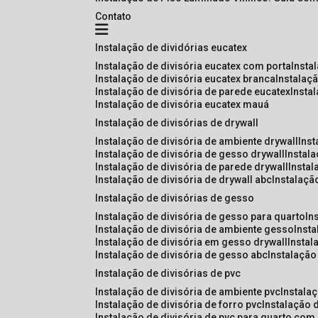
Contato
instalação de dividórias eucatex
instalação de divisória eucatex com porta
insta
instalação de divisória eucatex branca
instalaç
instalação de divisória de parede eucatex
insta
instalação de divisória eucatex mauá
instalação de divisórias de drywall
instalação de divisória de ambiente drywall
ins
instalação de divisória de gesso drywall
instal
instalação de divisória de parede drywall
insta
instalação de divisória de drywall abc
instalaçã
instalação de divisórias de gesso
instalação de divisória de gesso para quarto
i
instalação de divisória de ambiente gesso
inst
instalação de divisória em gesso drywall
insta
instalação de divisória de gesso abc
instalaçã
instalação de divisórias de pvc
instalação de divisória de ambiente pvc
instala
instalação de divisória de forro pvc
instalação 
instalação de divisória de pvc para quarto com