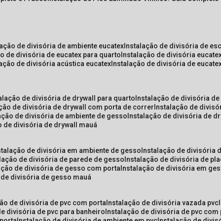
lação de divisória de ambiente eucatex
instalação de divisória de es
ão de divisória de eucatex para quarto
instalação de divisória eucat
lação de divisória acústica eucatex
instalação de divisória de eucat
talação de divisória de drywall para quarto
instalação de divisória d
ação de divisória de drywall com porta de correr
instalação de divis
lação de divisória de ambiente de gesso
instalação de divisória de d
o de divisória de drywall mauá
nstalação de divisória em ambiente de gesso
instalação de divisória
alação de divisória de parede de gesso
instalação de divisória de p
lação de divisória de gesso com porta
instalação de divisória em ge
o de divisória de gesso mauá
ção de divisória de pvc com porta
instalação de divisória vazada pvc
de divisória de pvc para banheiro
instalação de divisória de pvc com
 porta
instalação de divisória de ambiente em pvc
instalação de divis