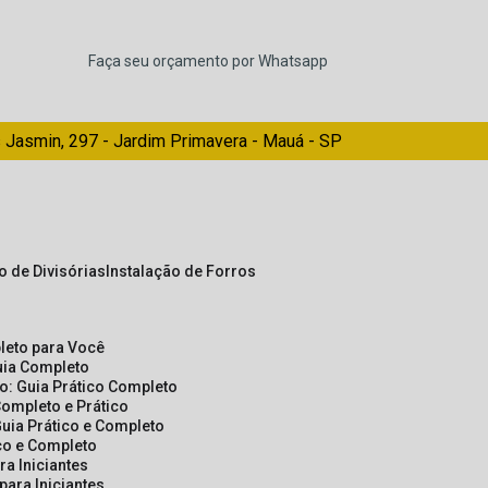
Faça seu orçamento por Whatsapp
 Jasmin, 297 - Jardim Primavera - Mauá - SP
ão de Divisórias
Instalação de Forros
pleto para Você
Guia Completo
so: Guia Prático Completo
Completo e Prático
Guia Prático e Completo
ico e Completo
a Iniciantes
para Iniciantes