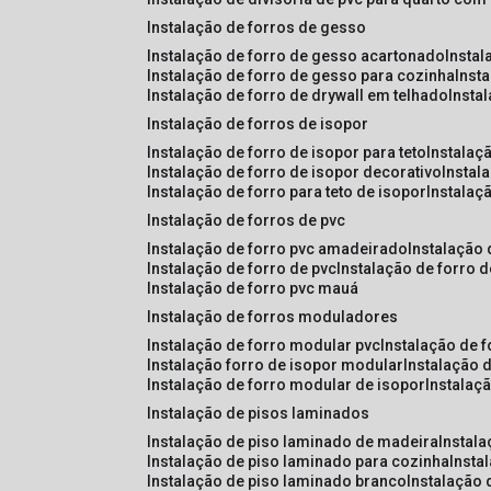
instalação de forros de gesso
instalação de forro de gesso acartonado
insta
instalação de forro de gesso para cozinha
inst
instalação de forro de drywall em telhado
insta
instalação de forros de isopor
instalação de forro de isopor para teto
instalaç
instalação de forro de isopor decorativo
instal
instalação de forro para teto de isopor
instalaç
instalação de forros de pvc
instalação de forro pvc amadeirado
instalação
instalação de forro de pvc
instalação de forro 
instalação de forro pvc mauá
instalação de forros moduladores
instalação de forro modular pvc
instalação de 
instalação forro de isopor modular
instalação 
instalação de forro modular de isopor
instalaç
instalação de pisos laminados
instalação de piso laminado de madeira
instal
instalação de piso laminado para cozinha
inst
instalação de piso laminado branco
instalação