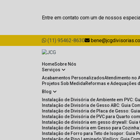
Entre em contato com um de nossos especia
(11) 95462-8630
bene@jcgdivisorias.c
Home
Sobre Nós
Serviços
Acabamentos Personalizados
Atendimento no 
Projetos Sob Medida
Reformas e Adequações 
Blog
Instalação de Divisória de Ambiente em PVC: G
Instalação de Divisória de Gesso ABC: Guia Com
Instalação de Divisória de Placa de Gesso: Gu
Instalação de Divisória de PVC para Quarto com
Instalação de divisória em gesso drywall: Guia
Instalação de Divisória em Gesso para Cozinha:
Instalação de Forro para Teto de Isopor: Guia 
Instalação de Piso Laminado Vinílico: Guia Com