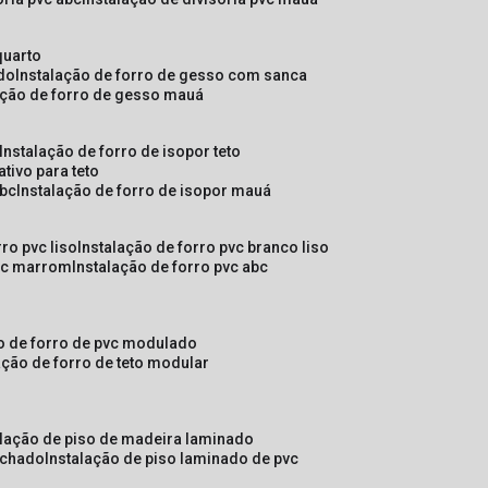
quarto
ado
instalação de forro de gesso com sanca
lação de forro de gesso mauá
instalação de forro de isopor teto
ativo para teto
abc
instalação de forro de isopor mauá
rro pvc liso
instalação de forro pvc branco liso
pvc marrom
instalação de forro pvc abc
ão de forro de pvc modulado
lação de forro de teto modular
alação de piso de madeira laminado
achado
instalação de piso laminado de pvc