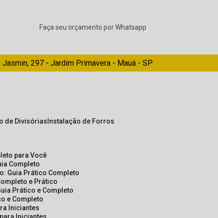
Faça seu orçamento por Whatsapp
 Jasmin, 297 - Jardim Primavera - Mauá - SP
ão de Divisórias
Instalação de Forros
pleto para Você
Guia Completo
so: Guia Prático Completo
Completo e Prático
Guia Prático e Completo
ico e Completo
a Iniciantes
para Iniciantes