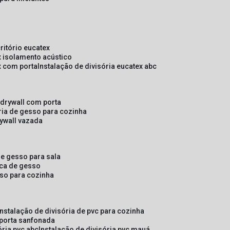
critório eucatex
ex isolamento acústico
ex com porta
instalação de divisória eucatex abc
e drywall com porta
ória de gesso para cozinha
rywall vazada
 de gesso para sala
laca de gesso
sso para cozinha
instalação de divisória de pvc para cozinha
 porta sanfonada
ória pvc abc
instalação de divisória pvc mauá