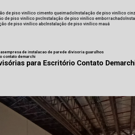
ção de piso vinílico cimento queimado
instalação de piso vinílico cin
ão de piso vinílico pvc
instalação de piso vinílico emborrachado
inst
ação de piso vinílico abc
instalação de piso vinílico mauá
ias
empresa de instalacao de parede divisoria guarulhos
io contato demarchi
visórias para Escritório Contato Demarch