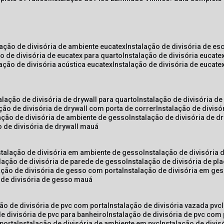
lação de divisória de ambiente eucatex
instalação de divisória de es
ão de divisória de eucatex para quarto
instalação de divisória eucat
lação de divisória acústica eucatex
instalação de divisória de eucat
talação de divisória de drywall para quarto
instalação de divisória d
ação de divisória de drywall com porta de correr
instalação de divis
lação de divisória de ambiente de gesso
instalação de divisória de d
o de divisória de drywall mauá
nstalação de divisória em ambiente de gesso
instalação de divisória
alação de divisória de parede de gesso
instalação de divisória de p
lação de divisória de gesso com porta
instalação de divisória em ge
o de divisória de gesso mauá
ção de divisória de pvc com porta
instalação de divisória vazada pvc
de divisória de pvc para banheiro
instalação de divisória de pvc com
 porta
instalação de divisória de ambiente em pvc
instalação de divis