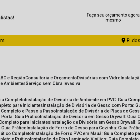
Faça seu orçamento agora
listas!
mesmo
om
R. dos
ABC e Região
Consultoria e Orçamento
Divisórias com Vidro
Instalaç
de Ambientes
Serviço sem Obra Invasiva
uia Completo
Instalação de Divisória de Ambiente em PVC: Guia Com
pleto para Iniciantes
Instalação de Divisória de Gesso com Porta: 
ia Completo e Passo a Passo
Instalação de Divisória de Placa de Ges
 Porta: Guia Prático
Instalação de Divisória em Gesso Drywall: Guia 
 Completo para Iniciantes
Instalação de Divisória em Gesso Drywall: 
 Guia Prático
Instalação de Forro de Gesso para Cozinha: Guia Prát
Prático Completo
Instalação de Forro PVC em Mauá: Guia Completo par
pleto e Prático
Instalação de Piso Laminado Vinílico: Guia Completo 