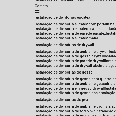
Contato
instalação de dividórias eucatex
instalação de divisória eucatex com porta
insta
instalação de divisória eucatex branca
instalaç
instalação de divisória de parede eucatex
insta
instalação de divisória eucatex mauá
instalação de divisórias de drywall
instalação de divisória de ambiente drywall
ins
instalação de divisória de gesso drywall
instal
instalação de divisória de parede drywall
insta
instalação de divisória de drywall abc
instalaçã
instalação de divisórias de gesso
instalação de divisória de gesso para quarto
i
instalação de divisória de ambiente gesso
inst
instalação de divisória em gesso drywall
insta
instalação de divisória de gesso abc
instalaçã
instalação de divisórias de pvc
instalação de divisória de ambiente pvc
instala
instalação de divisória de forro pvc
instalação 
instalação de divisória de pvc para quarto com