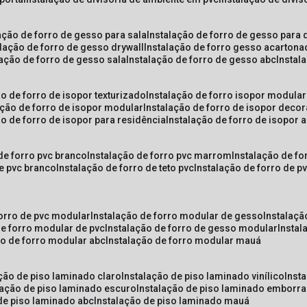
lação de forro de gesso para sala
instalação de forro de gesso para 
alação de forro de gesso drywall
instalação de forro gesso acarton
lação de forro de gesso sala
instalação de forro de gesso abc
insta
ão de forro de isopor texturizado
instalação de forro isopor modular
ação de forro de isopor modular
instalação de forro de isopor decor
ão de forro de isopor para residência
instalação de forro de isopor 
 de forro pvc branco
instalação de forro pvc marrom
instalação de fo
de pvc branco
instalação de forro de teto pvc
instalação de forro de 
forro de pvc modular
instalação de forro modular de gesso
instalaç
de forro modular de pvc
instalação de forro de gesso modular
insta
ão de forro modular abc
instalação de forro modular mauá
ação de piso laminado claro
instalação de piso laminado vinílico
inst
alação de piso laminado escuro
instalação de piso laminado emborr
 de piso laminado abc
instalação de piso laminado mauá