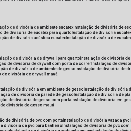
lação de divisória de ambiente eucatex
instalação de divisória de es
ão de divisória de eucatex para quarto
instalação de divisória eucat
lação de divisória acústica eucatex
instalação de divisória de eucat
talação de divisória de drywall para quarto
instalação de divisória d
ação de divisória de drywall com porta de correr
instalação de divis
lação de divisória de ambiente de gesso
instalação de divisória de d
o de divisória de drywall mauá
nstalação de divisória em ambiente de gesso
instalação de divisória
alação de divisória de parede de gesso
instalação de divisória de p
lação de divisória de gesso com porta
instalação de divisória em ge
o de divisória de gesso mauá
ção de divisória de pvc com porta
instalação de divisória vazada pvc
de divisória de pvc para banheiro
instalação de divisória de pvc com
 porta
instalação de divisória de ambiente em pvc
instalação de divis