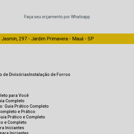
Faça seu orçamento por Whatsapp
 Jasmin, 297 - Jardim Primavera - Mauá - SP
ão de Divisórias
Instalação de Forros
pleto para Você
Guia Completo
so: Guia Prático Completo
Completo e Prático
Guia Prático e Completo
ico e Completo
a Iniciantes
para Iniciantes