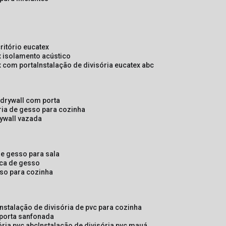
critório eucatex
ex isolamento acústico
ex com porta
instalação de divisória eucatex abc
e drywall com porta
ória de gesso para cozinha
rywall vazada
 de gesso para sala
laca de gesso
sso para cozinha
instalação de divisória de pvc para cozinha
 porta sanfonada
ória pvc abc
instalação de divisória pvc mauá