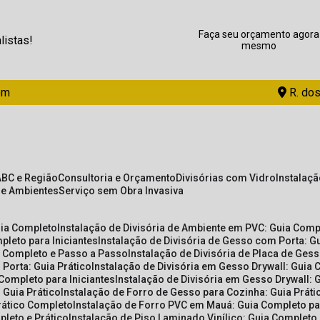
Faça seu orçamento agora
listas!
mesmo
om
R. dos
ABC e Região
Consultoria e Orçamento
Divisórias com Vidro
Instalaç
de Ambientes
Serviço sem Obra Invasiva
uia Completo
Instalação de Divisória de Ambiente em PVC: Guia Com
pleto para Iniciantes
Instalação de Divisória de Gesso com Porta: 
ia Completo e Passo a Passo
Instalação de Divisória de Placa de Ges
 Porta: Guia Prático
Instalação de Divisória em Gesso Drywall: Guia 
 Completo para Iniciantes
Instalação de Divisória em Gesso Drywall: 
 Guia Prático
Instalação de Forro de Gesso para Cozinha: Guia Prát
Prático Completo
Instalação de Forro PVC em Mauá: Guia Completo par
pleto e Prático
Instalação de Piso Laminado Vinílico: Guia Completo 