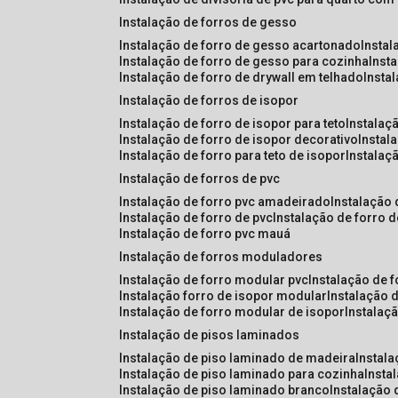
instalação de forros de gesso
instalação de forro de gesso acartonado
insta
instalação de forro de gesso para cozinha
inst
instalação de forro de drywall em telhado
insta
instalação de forros de isopor
instalação de forro de isopor para teto
instalaç
instalação de forro de isopor decorativo
instal
instalação de forro para teto de isopor
instalaç
instalação de forros de pvc
instalação de forro pvc amadeirado
instalação
instalação de forro de pvc
instalação de forro 
instalação de forro pvc mauá
instalação de forros moduladores
instalação de forro modular pvc
instalação de 
instalação forro de isopor modular
instalação 
instalação de forro modular de isopor
instalaç
instalação de pisos laminados
instalação de piso laminado de madeira
instal
instalação de piso laminado para cozinha
inst
instalação de piso laminado branco
instalação