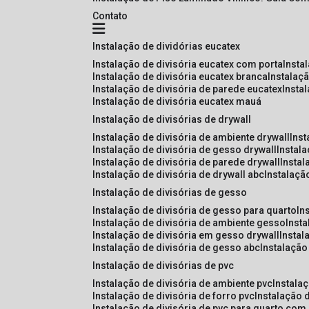
Contato
instalação de dividórias eucatex
instalação de divisória eucatex com porta
insta
instalação de divisória eucatex branca
instalaç
instalação de divisória de parede eucatex
insta
instalação de divisória eucatex mauá
instalação de divisórias de drywall
instalação de divisória de ambiente drywall
ins
instalação de divisória de gesso drywall
instal
instalação de divisória de parede drywall
insta
instalação de divisória de drywall abc
instalaçã
instalação de divisórias de gesso
instalação de divisória de gesso para quarto
i
instalação de divisória de ambiente gesso
inst
instalação de divisória em gesso drywall
insta
instalação de divisória de gesso abc
instalaçã
instalação de divisórias de pvc
instalação de divisória de ambiente pvc
instala
instalação de divisória de forro pvc
instalação 
instalação de divisória de pvc para quarto com