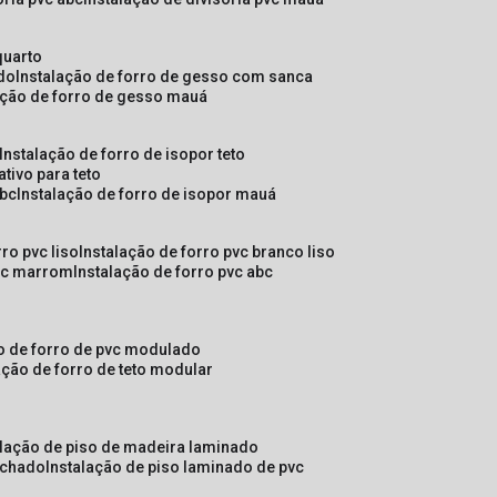
quarto
ado
instalação de forro de gesso com sanca
lação de forro de gesso mauá
instalação de forro de isopor teto
ativo para teto
abc
instalação de forro de isopor mauá
rro pvc liso
instalação de forro pvc branco liso
pvc marrom
instalação de forro pvc abc
ão de forro de pvc modulado
lação de forro de teto modular
alação de piso de madeira laminado
achado
instalação de piso laminado de pvc