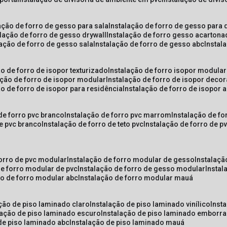
lação de forro de gesso para sala
instalação de forro de gesso para 
alação de forro de gesso drywall
instalação de forro gesso acarton
lação de forro de gesso sala
instalação de forro de gesso abc
insta
ão de forro de isopor texturizado
instalação de forro isopor modular
ação de forro de isopor modular
instalação de forro de isopor decor
ão de forro de isopor para residência
instalação de forro de isopor 
 de forro pvc branco
instalação de forro pvc marrom
instalação de fo
de pvc branco
instalação de forro de teto pvc
instalação de forro de 
forro de pvc modular
instalação de forro modular de gesso
instalaç
de forro modular de pvc
instalação de forro de gesso modular
insta
ão de forro modular abc
instalação de forro modular mauá
ação de piso laminado claro
instalação de piso laminado vinílico
inst
alação de piso laminado escuro
instalação de piso laminado emborr
 de piso laminado abc
instalação de piso laminado mauá