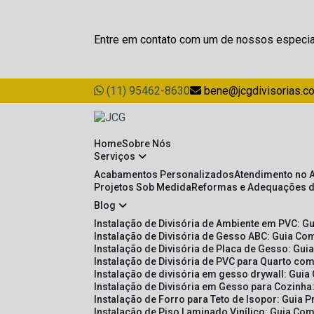
Entre em contato com um de nossos especia
(11) 95462-8630
bene@jcgdivisorias.c
Home
Sobre Nós
Serviços
Acabamentos Personalizados
Atendimento no 
Projetos Sob Medida
Reformas e Adequações 
Blog
Instalação de Divisória de Ambiente em PVC: G
Instalação de Divisória de Gesso ABC: Guia Com
Instalação de Divisória de Placa de Gesso: Gu
Instalação de Divisória de PVC para Quarto com
Instalação de divisória em gesso drywall: Guia
Instalação de Divisória em Gesso para Cozinha:
Instalação de Forro para Teto de Isopor: Guia 
Instalação de Piso Laminado Vinílico: Guia Com