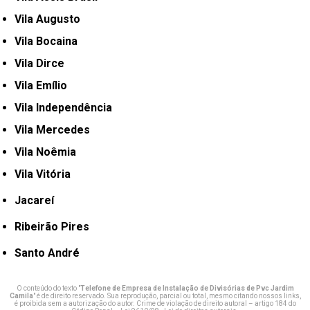
Vila Augusto
Vila Bocaina
Vila Dirce
Vila Emílio
Vila Independência
Vila Mercedes
Vila Noêmia
Vila Vitória
Jacareí
Ribeirão Pires
Santo André
O conteúdo do texto "
Telefone de Empresa de Instalação de Divisórias de Pvc Jardim
Camila
" é de direito reservado. Sua reprodução, parcial ou total, mesmo citando nossos links,
é proibida sem a autorização do autor. Crime de violação de direito autoral – artigo 184 do