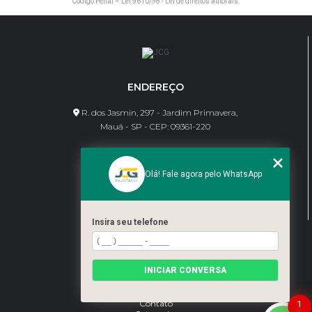
Código Penal –
Lei 9610/98 - Lei de direitos autorais
.
ENDEREÇO
R. dos Jasmin, 297 - Jardim Primavera,
Mauá - SP - CEP: 09361-220
CONTATO
Olá! Fale agora pelo WhatsApp
(11) 95462-8630
bene@jcgdivisorias.com
Insira seu telefone
MENU
Home
INICIAR CONVERSA
Sobre Nós
Serviços
Blog
Contato
1