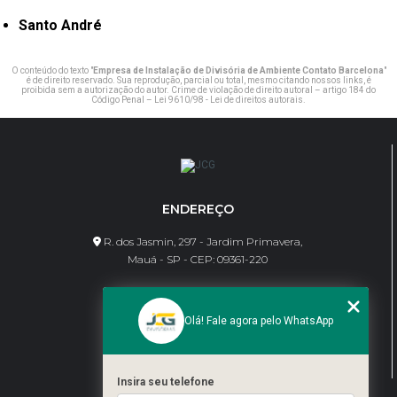
Santo André
O conteúdo do texto "
Empresa de Instalação de Divisória de Ambiente Contato Barcelona
"
é de direito reservado. Sua reprodução, parcial ou total, mesmo citando nossos links, é
proibida sem a autorização do autor. Crime de violação de direito autoral – artigo 184 do
Código Penal –
Lei 9610/98 - Lei de direitos autorais
.
ENDEREÇO
R. dos Jasmin, 297 - Jardim Primavera,
Mauá - SP - CEP: 09361-220
CONTATO
Olá! Fale agora pelo WhatsApp
(11) 95462-8630
bene@jcgdivisorias.com
Insira seu telefone