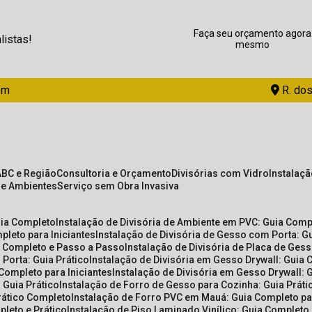
Faça seu orçamento agora
listas!
mesmo
om
R. dos
ABC e Região
Consultoria e Orçamento
Divisórias com Vidro
Instalaç
de Ambientes
Serviço sem Obra Invasiva
uia Completo
Instalação de Divisória de Ambiente em PVC: Guia Com
pleto para Iniciantes
Instalação de Divisória de Gesso com Porta: 
ia Completo e Passo a Passo
Instalação de Divisória de Placa de Ges
 Porta: Guia Prático
Instalação de Divisória em Gesso Drywall: Guia 
 Completo para Iniciantes
Instalação de Divisória em Gesso Drywall: 
 Guia Prático
Instalação de Forro de Gesso para Cozinha: Guia Prát
Prático Completo
Instalação de Forro PVC em Mauá: Guia Completo par
pleto e Prático
Instalação de Piso Laminado Vinílico: Guia Completo 