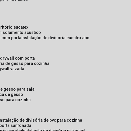
critório eucatex
ex isolamento acústico
ex com porta
instalação de divisória eucatex abc
e drywall com porta
ória de gesso para cozinha
rywall vazada
 de gesso para sala
laca de gesso
sso para cozinha
instalação de divisória de pvc para cozinha
 porta sanfonada
ória pvc abc
instalação de divisória pvc mauá