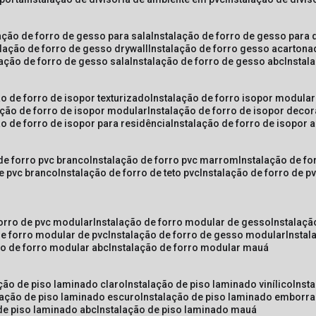
lação de forro de gesso para sala
instalação de forro de gesso para 
alação de forro de gesso drywall
instalação de forro gesso acarton
lação de forro de gesso sala
instalação de forro de gesso abc
insta
ão de forro de isopor texturizado
instalação de forro isopor modular
ação de forro de isopor modular
instalação de forro de isopor decor
ão de forro de isopor para residência
instalação de forro de isopor 
 de forro pvc branco
instalação de forro pvc marrom
instalação de fo
de pvc branco
instalação de forro de teto pvc
instalação de forro de 
forro de pvc modular
instalação de forro modular de gesso
instalaç
de forro modular de pvc
instalação de forro de gesso modular
insta
ão de forro modular abc
instalação de forro modular mauá
ação de piso laminado claro
instalação de piso laminado vinílico
inst
alação de piso laminado escuro
instalação de piso laminado emborr
 de piso laminado abc
instalação de piso laminado mauá