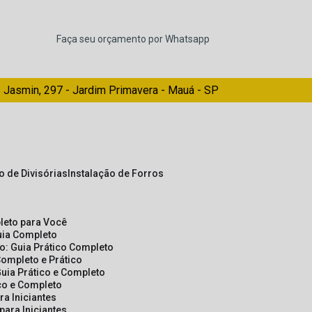
Faça seu orçamento por Whatsapp
 Jasmin, 297 - Jardim Primavera - Mauá - SP
ão de Divisórias
Instalação de Forros
pleto para Você
Guia Completo
so: Guia Prático Completo
Completo e Prático
Guia Prático e Completo
ico e Completo
a Iniciantes
para Iniciantes