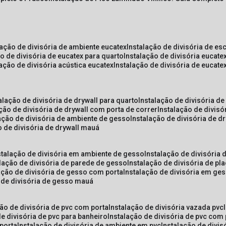
lação de divisória de ambiente eucatex
instalação de divisória de es
ão de divisória de eucatex para quarto
instalação de divisória eucat
lação de divisória acústica eucatex
instalação de divisória de eucat
talação de divisória de drywall para quarto
instalação de divisória d
ação de divisória de drywall com porta de correr
instalação de divis
lação de divisória de ambiente de gesso
instalação de divisória de d
o de divisória de drywall mauá
nstalação de divisória em ambiente de gesso
instalação de divisória
alação de divisória de parede de gesso
instalação de divisória de p
lação de divisória de gesso com porta
instalação de divisória em ge
o de divisória de gesso mauá
ção de divisória de pvc com porta
instalação de divisória vazada pvc
de divisória de pvc para banheiro
instalação de divisória de pvc com
 porta
instalação de divisória de ambiente em pvc
instalação de divis