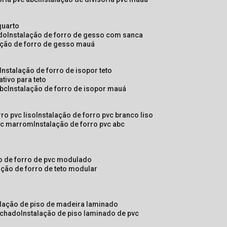
quarto
ado
instalação de forro de gesso com sanca
lação de forro de gesso mauá
instalação de forro de isopor teto
ativo para teto
abc
instalação de forro de isopor mauá
rro pvc liso
instalação de forro pvc branco liso
pvc marrom
instalação de forro pvc abc
ão de forro de pvc modulado
lação de forro de teto modular
alação de piso de madeira laminado
achado
instalação de piso laminado de pvc