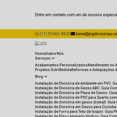
Entre em contato com um de nossos especia
(11) 95462-8630
bene@jcgdivisorias.c
Home
Sobre Nós
Serviços
Acabamentos Personalizados
Atendimento no 
Projetos Sob Medida
Reformas e Adequações 
Blog
Instalação de Divisória de Ambiente em PVC: G
Instalação de Divisória de Gesso ABC: Guia Com
Instalação de Divisória de Placa de Gesso: Gu
Instalação de Divisória de PVC para Quarto com
Instalação de divisória em gesso drywall: Guia
Instalação de Divisória em Gesso para Cozinha:
Instalação de Forro para Teto de Isopor: Guia 
Instalação de Piso Laminado Vinílico: Guia Com