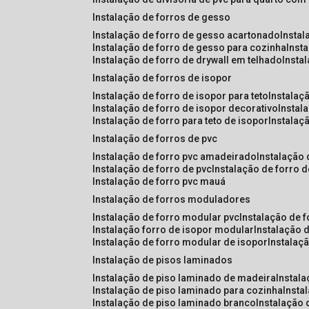
instalação de forros de gesso
instalação de forro de gesso acartonado
insta
instalação de forro de gesso para cozinha
inst
instalação de forro de drywall em telhado
insta
instalação de forros de isopor
instalação de forro de isopor para teto
instalaç
instalação de forro de isopor decorativo
instal
instalação de forro para teto de isopor
instalaç
instalação de forros de pvc
instalação de forro pvc amadeirado
instalação
instalação de forro de pvc
instalação de forro 
instalação de forro pvc mauá
instalação de forros moduladores
instalação de forro modular pvc
instalação de 
instalação forro de isopor modular
instalação 
instalação de forro modular de isopor
instalaç
instalação de pisos laminados
instalação de piso laminado de madeira
instal
instalação de piso laminado para cozinha
inst
instalação de piso laminado branco
instalação