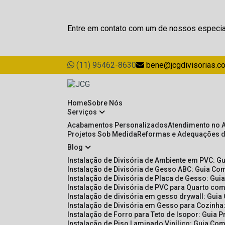
Entre em contato com um de nossos especia
(11) 95462-8630
bene@jcgdivisorias.c
Home
Sobre Nós
Serviços
Acabamentos Personalizados
Atendimento no 
Projetos Sob Medida
Reformas e Adequações 
Blog
Instalação de Divisória de Ambiente em PVC: G
Instalação de Divisória de Gesso ABC: Guia Com
Instalação de Divisória de Placa de Gesso: Gu
Instalação de Divisória de PVC para Quarto com
Instalação de divisória em gesso drywall: Guia
Instalação de Divisória em Gesso para Cozinha:
Instalação de Forro para Teto de Isopor: Guia 
Instalação de Piso Laminado Vinílico: Guia Com