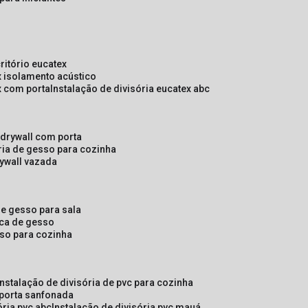
critório eucatex
ex isolamento acústico
ex com porta
instalação de divisória eucatex abc
e drywall com porta
ória de gesso para cozinha
rywall vazada
 de gesso para sala
laca de gesso
sso para cozinha
instalação de divisória de pvc para cozinha
 porta sanfonada
ória pvc abc
instalação de divisória pvc mauá