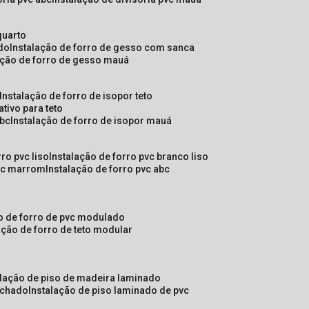
quarto
ado
instalação de forro de gesso com sanca
lação de forro de gesso mauá
instalação de forro de isopor teto
ativo para teto
abc
instalação de forro de isopor mauá
rro pvc liso
instalação de forro pvc branco liso
pvc marrom
instalação de forro pvc abc
ão de forro de pvc modulado
lação de forro de teto modular
alação de piso de madeira laminado
achado
instalação de piso laminado de pvc