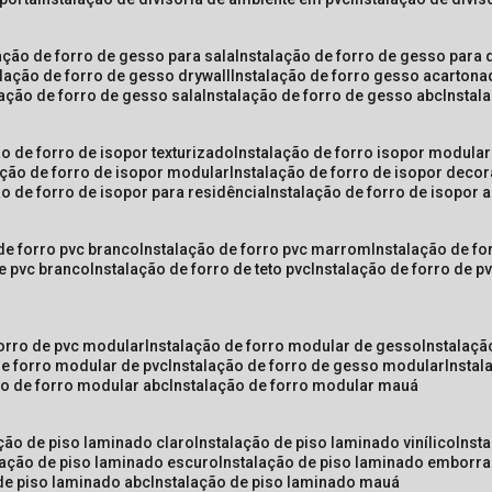
lação de forro de gesso para sala
instalação de forro de gesso para 
alação de forro de gesso drywall
instalação de forro gesso acarton
lação de forro de gesso sala
instalação de forro de gesso abc
insta
ão de forro de isopor texturizado
instalação de forro isopor modular
ação de forro de isopor modular
instalação de forro de isopor decor
ão de forro de isopor para residência
instalação de forro de isopor 
 de forro pvc branco
instalação de forro pvc marrom
instalação de fo
de pvc branco
instalação de forro de teto pvc
instalação de forro de 
forro de pvc modular
instalação de forro modular de gesso
instalaç
de forro modular de pvc
instalação de forro de gesso modular
insta
ão de forro modular abc
instalação de forro modular mauá
ação de piso laminado claro
instalação de piso laminado vinílico
inst
alação de piso laminado escuro
instalação de piso laminado emborr
 de piso laminado abc
instalação de piso laminado mauá