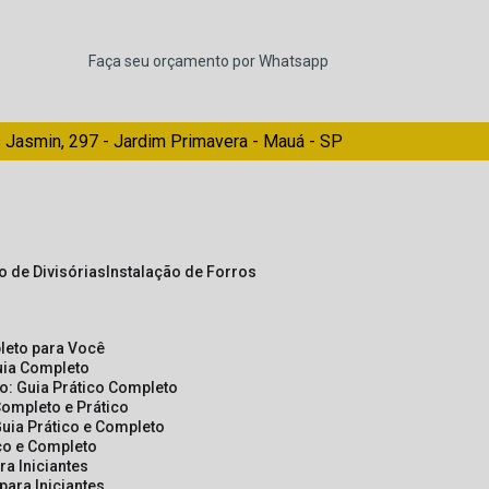
Faça seu orçamento por Whatsapp
 Jasmin, 297 - Jardim Primavera - Mauá - SP
ão de Divisórias
Instalação de Forros
pleto para Você
Guia Completo
so: Guia Prático Completo
Completo e Prático
Guia Prático e Completo
ico e Completo
a Iniciantes
para Iniciantes