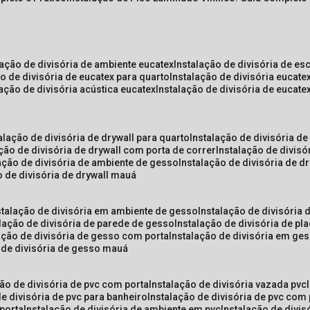
lação de divisória de ambiente eucatex
instalação de divisória de es
ão de divisória de eucatex para quarto
instalação de divisória eucat
lação de divisória acústica eucatex
instalação de divisória de eucat
talação de divisória de drywall para quarto
instalação de divisória d
ação de divisória de drywall com porta de correr
instalação de divis
lação de divisória de ambiente de gesso
instalação de divisória de d
o de divisória de drywall mauá
nstalação de divisória em ambiente de gesso
instalação de divisória
alação de divisória de parede de gesso
instalação de divisória de p
lação de divisória de gesso com porta
instalação de divisória em ge
o de divisória de gesso mauá
ção de divisória de pvc com porta
instalação de divisória vazada pvc
de divisória de pvc para banheiro
instalação de divisória de pvc com
 porta
instalação de divisória de ambiente em pvc
instalação de divis