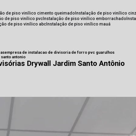
ção de piso vinílico cimento queimado
instalação de piso vinílico cin
ão de piso vinílico pvc
instalação de piso vinílico emborrachado
inst
ação de piso vinílico abc
instalação de piso vinílico mauá
ias
empresa de instalacao de divisoria de forro pvc guarulhos
 santo antonio
visórias Drywall Jardim Santo Antônio