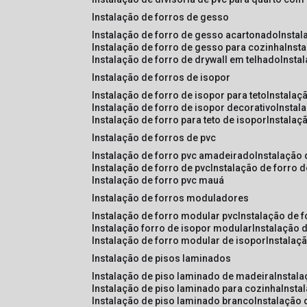
instalação de forros de gesso
instalação de forro de gesso acartonado
insta
instalação de forro de gesso para cozinha
inst
instalação de forro de drywall em telhado
insta
instalação de forros de isopor
instalação de forro de isopor para teto
instalaç
instalação de forro de isopor decorativo
instal
instalação de forro para teto de isopor
instalaç
instalação de forros de pvc
instalação de forro pvc amadeirado
instalação
instalação de forro de pvc
instalação de forro 
instalação de forro pvc mauá
instalação de forros moduladores
instalação de forro modular pvc
instalação de 
instalação forro de isopor modular
instalação 
instalação de forro modular de isopor
instalaç
instalação de pisos laminados
instalação de piso laminado de madeira
instal
instalação de piso laminado para cozinha
inst
instalação de piso laminado branco
instalação