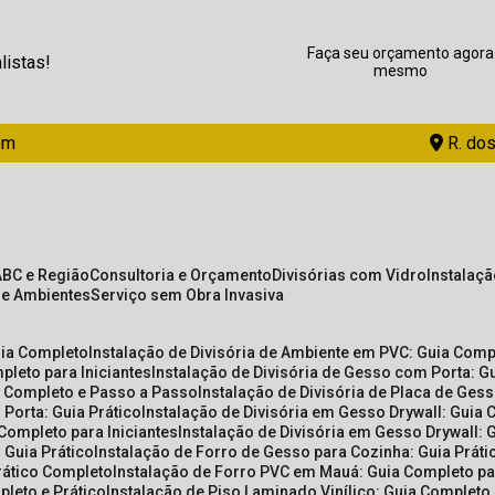
Faça seu orçamento agora
listas!
mesmo
om
R. dos
ABC e Região
Consultoria e Orçamento
Divisórias com Vidro
Instalaç
de Ambientes
Serviço sem Obra Invasiva
uia Completo
Instalação de Divisória de Ambiente em PVC: Guia Com
pleto para Iniciantes
Instalação de Divisória de Gesso com Porta: 
ia Completo e Passo a Passo
Instalação de Divisória de Placa de Ges
 Porta: Guia Prático
Instalação de Divisória em Gesso Drywall: Guia 
 Completo para Iniciantes
Instalação de Divisória em Gesso Drywall: 
 Guia Prático
Instalação de Forro de Gesso para Cozinha: Guia Prát
Prático Completo
Instalação de Forro PVC em Mauá: Guia Completo par
pleto e Prático
Instalação de Piso Laminado Vinílico: Guia Completo 