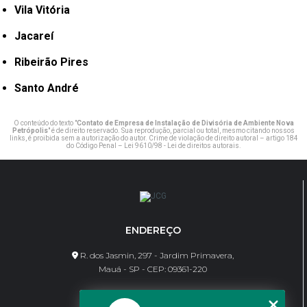
Vila Vitória
Jacareí
Ribeirão Pires
Santo André
O conteúdo do texto "
Contato de Empresa de Instalação de Divisória de Ambiente Nova
Petrópolis
" é de direito reservado. Sua reprodução, parcial ou total, mesmo citando nossos
links, é proibida sem a autorização do autor. Crime de violação de direito autoral – artigo 184
do Código Penal –
Lei 9610/98 - Lei de direitos autorais
.
ENDEREÇO
R. dos Jasmin, 297 - Jardim Primavera,
Mauá - SP - CEP: 09361-220
CONTATO