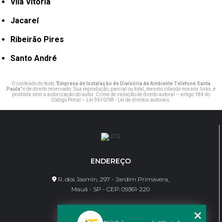
Vila Vitória
Jacareí
Ribeirão Pires
Santo André
O conteúdo do texto "
Empresa de Instalação de Divisória de Ambiente Telefone Santa
Paula
" é de direito reservado. Sua reprodução, parcial ou total, mesmo citando nossos links, é
proibida sem a autorização do autor. Crime de violação de direito autoral – artigo 184 do
Código Penal –
Lei 9610/98 - Lei de direitos autorais
.
ENDEREÇO
R. dos Jasmin, 297 - Jardim Primavera,
Mauá - SP - CEP: 09361-220
CONTATO