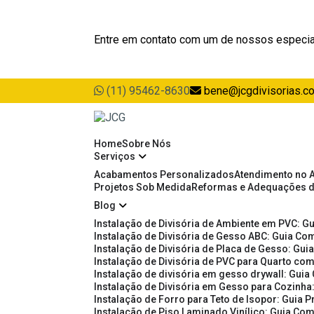
Entre em contato com um de nossos especia
(11) 95462-8630
bene@jcgdivisorias.c
Home
Sobre Nós
Serviços
Acabamentos Personalizados
Atendimento no 
Projetos Sob Medida
Reformas e Adequações 
Blog
Instalação de Divisória de Ambiente em PVC: G
Instalação de Divisória de Gesso ABC: Guia Com
Instalação de Divisória de Placa de Gesso: Gu
Instalação de Divisória de PVC para Quarto com
Instalação de divisória em gesso drywall: Guia
Instalação de Divisória em Gesso para Cozinha:
Instalação de Forro para Teto de Isopor: Guia 
Instalação de Piso Laminado Vinílico: Guia Com