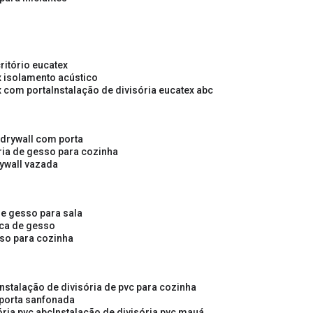
critório eucatex
ex isolamento acústico
ex com porta
instalação de divisória eucatex abc
e drywall com porta
ória de gesso para cozinha
rywall vazada
 de gesso para sala
laca de gesso
sso para cozinha
instalação de divisória de pvc para cozinha
 porta sanfonada
ória pvc abc
instalação de divisória pvc mauá