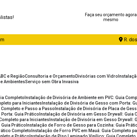
Faça seu orçamento agora
listas!
mesmo
om
R. dos
ABC e Região
Consultoria e Orçamento
Divisórias com Vidro
Instalaç
de Ambientes
Serviço sem Obra Invasiva
uia Completo
Instalação de Divisória de Ambiente em PVC: Guia Com
pleto para Iniciantes
Instalação de Divisória de Gesso com Porta: 
ia Completo e Passo a Passo
Instalação de Divisória de Placa de Ges
 Porta: Guia Prático
Instalação de Divisória em Gesso Drywall: Guia 
 Completo para Iniciantes
Instalação de Divisória em Gesso Drywall: 
 Guia Prático
Instalação de Forro de Gesso para Cozinha: Guia Prát
Prático Completo
Instalação de Forro PVC em Mauá: Guia Completo par
pleto e Prático
Instalação de Piso Laminado Vinílico: Guia Completo 