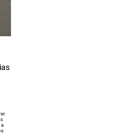
ias
rer
as
 a
es