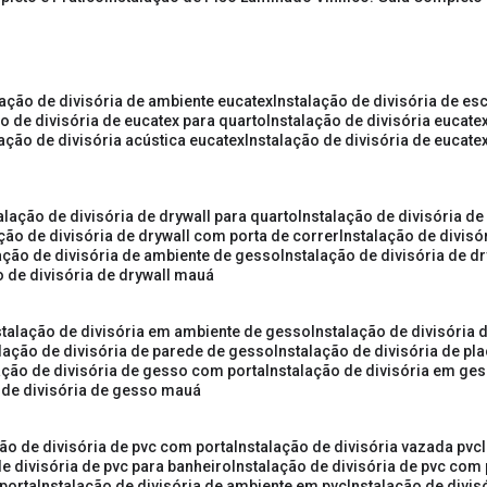
lação de divisória de ambiente eucatex
instalação de divisória de es
ão de divisória de eucatex para quarto
instalação de divisória eucat
lação de divisória acústica eucatex
instalação de divisória de eucat
talação de divisória de drywall para quarto
instalação de divisória d
ação de divisória de drywall com porta de correr
instalação de divis
lação de divisória de ambiente de gesso
instalação de divisória de d
o de divisória de drywall mauá
nstalação de divisória em ambiente de gesso
instalação de divisória
alação de divisória de parede de gesso
instalação de divisória de p
lação de divisória de gesso com porta
instalação de divisória em ge
o de divisória de gesso mauá
ção de divisória de pvc com porta
instalação de divisória vazada pvc
de divisória de pvc para banheiro
instalação de divisória de pvc com
 porta
instalação de divisória de ambiente em pvc
instalação de divis