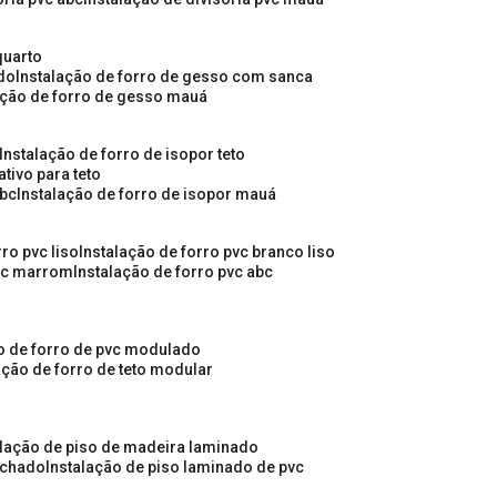
quarto
ado
instalação de forro de gesso com sanca
lação de forro de gesso mauá
instalação de forro de isopor teto
ativo para teto
abc
instalação de forro de isopor mauá
rro pvc liso
instalação de forro pvc branco liso
pvc marrom
instalação de forro pvc abc
ão de forro de pvc modulado
lação de forro de teto modular
alação de piso de madeira laminado
achado
instalação de piso laminado de pvc