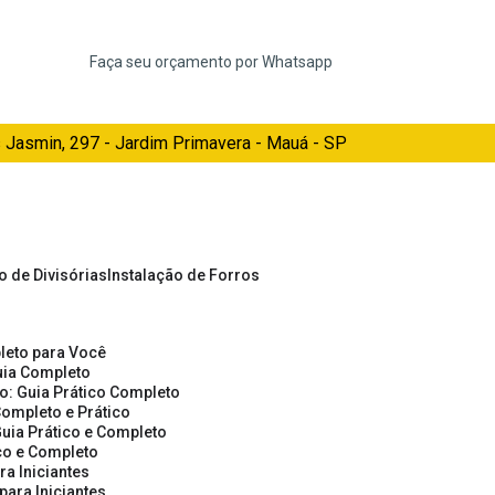
Faça seu orçamento por Whatsapp
 Jasmin, 297 - Jardim Primavera - Mauá - SP
ão de Divisórias
Instalação de Forros
pleto para Você
Guia Completo
so: Guia Prático Completo
Completo e Prático
Guia Prático e Completo
ico e Completo
a Iniciantes
para Iniciantes