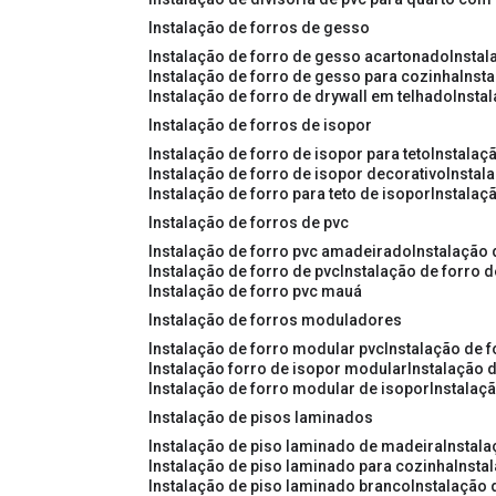
instalação de forros de gesso
instalação de forro de gesso acartonado
insta
instalação de forro de gesso para cozinha
inst
instalação de forro de drywall em telhado
insta
instalação de forros de isopor
instalação de forro de isopor para teto
instalaç
instalação de forro de isopor decorativo
instal
instalação de forro para teto de isopor
instalaç
instalação de forros de pvc
instalação de forro pvc amadeirado
instalação
instalação de forro de pvc
instalação de forro 
instalação de forro pvc mauá
instalação de forros moduladores
instalação de forro modular pvc
instalação de 
instalação forro de isopor modular
instalação 
instalação de forro modular de isopor
instalaç
instalação de pisos laminados
instalação de piso laminado de madeira
instal
instalação de piso laminado para cozinha
inst
instalação de piso laminado branco
instalação