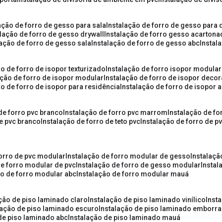
lação de forro de gesso para sala
instalação de forro de gesso para 
alação de forro de gesso drywall
instalação de forro gesso acarton
lação de forro de gesso sala
instalação de forro de gesso abc
insta
ão de forro de isopor texturizado
instalação de forro isopor modular
ação de forro de isopor modular
instalação de forro de isopor decor
ão de forro de isopor para residência
instalação de forro de isopor 
 de forro pvc branco
instalação de forro pvc marrom
instalação de fo
de pvc branco
instalação de forro de teto pvc
instalação de forro de 
forro de pvc modular
instalação de forro modular de gesso
instalaç
de forro modular de pvc
instalação de forro de gesso modular
insta
ão de forro modular abc
instalação de forro modular mauá
ação de piso laminado claro
instalação de piso laminado vinílico
inst
alação de piso laminado escuro
instalação de piso laminado emborr
 de piso laminado abc
instalação de piso laminado mauá