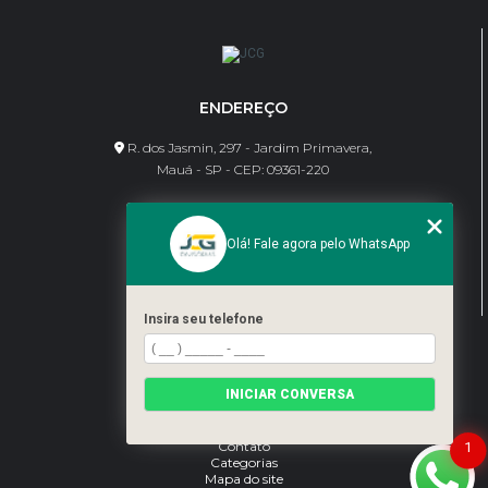
ENDEREÇO
R. dos Jasmin, 297 - Jardim Primavera,
Mauá - SP - CEP: 09361-220
CONTATO
Olá! Fale agora pelo WhatsApp
(11) 95462-8630
bene@jcgdivisorias.com
Insira seu telefone
MENU
Home
INICIAR CONVERSA
Sobre Nós
Serviços
Blog
Contato
1
Categorias
Mapa do site