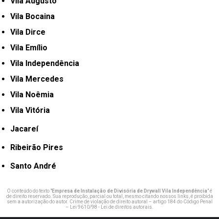
Vila Augusto
Vila Bocaina
Vila Dirce
Vila Emílio
Vila Independência
Vila Mercedes
Vila Noêmia
Vila Vitória
Jacareí
Ribeirão Pires
Santo André
O conteúdo do texto "
Empresa de Instalação de Divisória de Drywall Vila Independência
" é
de direito reservado. Sua reprodução, parcial ou total, mesmo citando nossos links, é proibida
sem a autorização do autor. Crime de violação de direito autoral – artigo 184 do Código Penal
–
Lei 9610/98 - Lei de direitos autorais
.